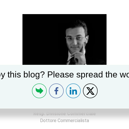
y this blog? Please spread the wo
Dr. Saverio Greco
Resp. Divisione Commerciale
Dottore Commercialista