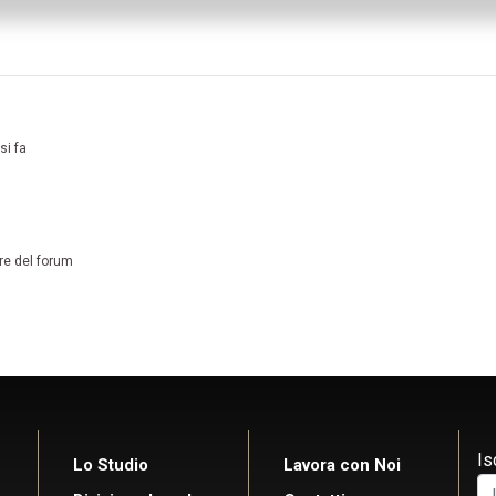
si fa
re del forum
Is
Lo Studio
Lavora con Noi