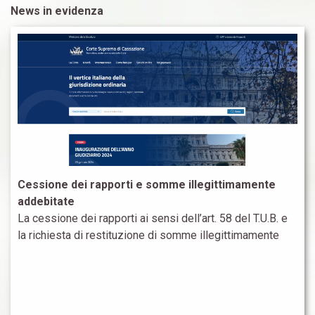
News in evidenza
Cessione dei rapporti e somme illegittimamente
addebitate
La cessione dei rapporti ai sensi dell’art. 58 del T.U.B. e
la richiesta di restituzione di somme illegittimamente
addebitate sul conto corrente Commento all’Ordinanza
della Suprema Corte n.136354 del 16.5.2024 la
Cassazione, nel caso in esame, ha ritenuto in parte
infondato ed in parte inammissibile l’avverso ricorso,