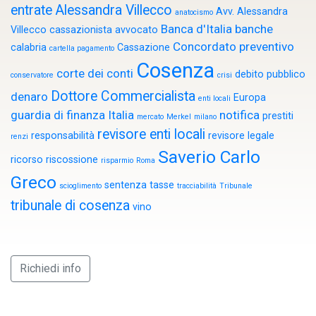
entrate
Alessandra Villecco
Avv. Alessandra
anatocismo
Banca d'Italia
banche
Villecco cassazionista
avvocato
Concordato preventivo
calabria
Cassazione
cartella pagamento
Cosenza
corte dei conti
debito pubblico
conservatore
crisi
Dottore Commercialista
denaro
Europa
enti locali
guardia di finanza
Italia
notifica
prestiti
mercato
Merkel
milano
revisore enti locali
responsabilità
revisore legale
renzi
Saverio Carlo
ricorso
riscossione
risparmio
Roma
Greco
sentenza
tasse
scioglimento
tracciabilità
Tribunale
tribunale di cosenza
vino
Richiedi info