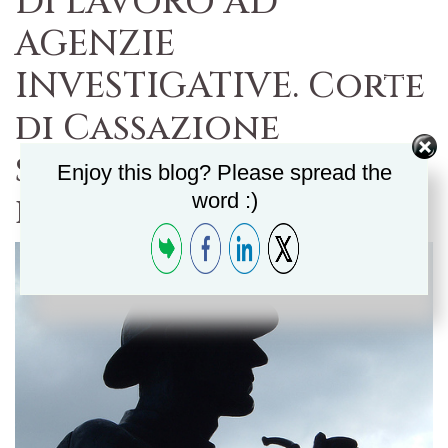
DI LAVORO AD
AGENZIE
INVESTIGATIVE. Corte
di Cassazione
sentenza n. 3590 14
Enjoy this blog? Please spread the
word :)
febbraio 2011