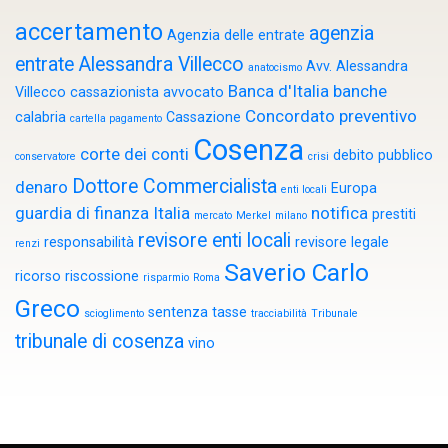
accertamento
agenzia
Agenzia delle entrate
entrate
Alessandra Villecco
Avv. Alessandra
anatocismo
Banca d'Italia
banche
Villecco cassazionista
avvocato
Concordato preventivo
calabria
Cassazione
cartella pagamento
Cosenza
corte dei conti
debito pubblico
conservatore
crisi
Dottore Commercialista
denaro
Europa
enti locali
guardia di finanza
Italia
notifica
prestiti
mercato
Merkel
milano
revisore enti locali
responsabilità
revisore legale
renzi
Saverio Carlo
ricorso
riscossione
risparmio
Roma
Greco
sentenza
tasse
scioglimento
tracciabilità
Tribunale
tribunale di cosenza
vino