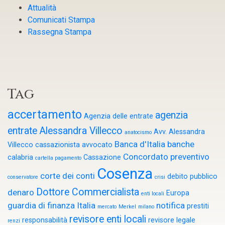
Attualità
Comunicati Stampa
Rassegna Stampa
Tag
accertamento
agenzia
Agenzia delle entrate
entrate
Alessandra Villecco
Avv. Alessandra
anatocismo
Banca d'Italia
banche
Villecco cassazionista
avvocato
Concordato preventivo
calabria
Cassazione
cartella pagamento
Cosenza
corte dei conti
debito pubblico
conservatore
crisi
Dottore Commercialista
denaro
Europa
enti locali
guardia di finanza
Italia
notifica
prestiti
mercato
Merkel
milano
revisore enti locali
responsabilità
revisore legale
renzi