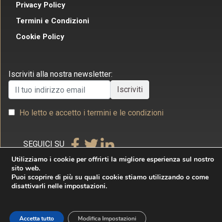
Privacy Policy
Termini e Condizioni
Cookie Policy
Iscriviti alla nostra newsletter:
Ho letto e accetto i termini e le condizioni
SEGUICI SU
Utilizziamo i cookie per offrirti la migliore esperienza sul nostro
sito web.
Puoi scoprire di più su quali cookie stiamo utilizzando o come
disattivarli nelle impostazioni.
Copyright © 2026 Studio Legale Commerciale Villecco
& Associati. Tutti i diritti riservati. Realizzato da
Accetta tutto
Modifica Impostazioni
Internet & Idee Srl