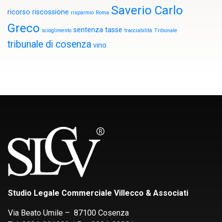
Saverio Carlo
ricorso
riscossione
risparmio
Roma
Greco
sentenza
tasse
scioglimento
tracciabilità
Tribunale
tribunale di cosenza
vino
Studio Legale Commerciale Villecco & Associati
Via Beato Umile – 87100 Cosenza