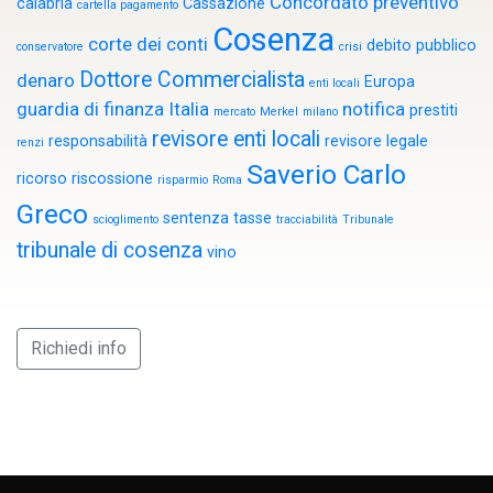
Concordato preventivo
calabria
Cassazione
cartella pagamento
Cosenza
corte dei conti
debito pubblico
conservatore
crisi
Dottore Commercialista
denaro
Europa
enti locali
guardia di finanza
Italia
notifica
prestiti
mercato
Merkel
milano
revisore enti locali
responsabilità
revisore legale
renzi
Saverio Carlo
ricorso
riscossione
risparmio
Roma
Greco
sentenza
tasse
scioglimento
tracciabilità
Tribunale
tribunale di cosenza
vino
Richiedi info