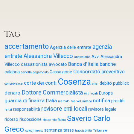
Tag
accertamento
agenzia
Agenzia delle entrate
entrate
Alessandra Villecco
Avv. Alessandra
anatocismo
Banca d'Italia
banche
Villecco cassazionista
avvocato
Concordato preventivo
calabria
Cassazione
cartella pagamento
Cosenza
corte dei conti
debito pubblico
conservatore
crisi
Dottore Commercialista
denaro
Europa
enti locali
guardia di finanza
Italia
notifica
prestiti
mercato
Merkel
milano
revisore enti locali
responsabilità
revisore legale
renzi
Saverio Carlo
ricorso
riscossione
risparmio
Roma
Greco
sentenza
tasse
scioglimento
tracciabilità
Tribunale