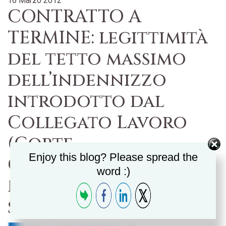
16 Marzo 2012
CONTRATTO A
TERMINE: legittimità
del tetto massimo
dell’indennizzo
introdotto dal
Collegato Lavoro
(Corte
Enjoy this blog? Please spread the
Costituzionale 11
word :)
novembre 2011
sentenza n.303) =in