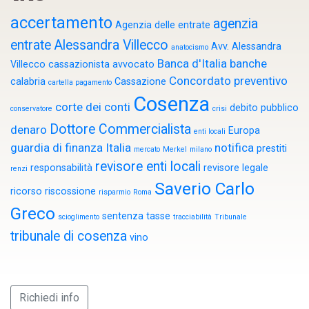
accertamento
agenzia
Agenzia delle entrate
entrate
Alessandra Villecco
Avv. Alessandra
anatocismo
Banca d'Italia
banche
Villecco cassazionista
avvocato
Concordato preventivo
calabria
Cassazione
cartella pagamento
Cosenza
corte dei conti
debito pubblico
conservatore
crisi
Dottore Commercialista
denaro
Europa
enti locali
guardia di finanza
Italia
notifica
prestiti
mercato
Merkel
milano
revisore enti locali
responsabilità
revisore legale
renzi
Saverio Carlo
ricorso
riscossione
risparmio
Roma
Greco
sentenza
tasse
scioglimento
tracciabilità
Tribunale
tribunale di cosenza
vino
Richiedi info