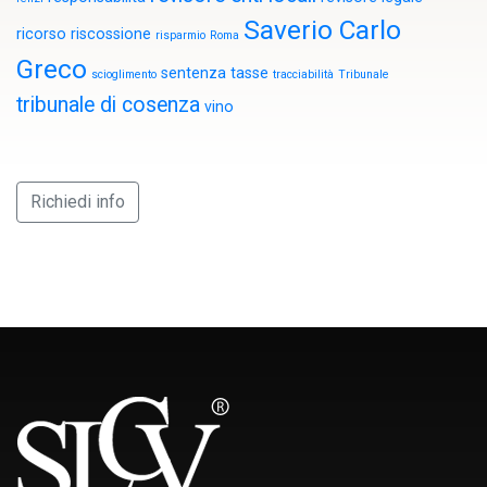
Saverio Carlo
ricorso
riscossione
risparmio
Roma
Greco
sentenza
tasse
scioglimento
tracciabilità
Tribunale
tribunale di cosenza
vino
Richiedi info