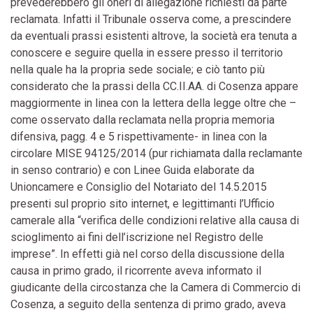
prevederebbero gli oneri di allegazione richiesti da parte
reclamata. Infatti il Tribunale osserva come, a prescindere
da eventuali prassi esistenti altrove, la società era tenuta a
conoscere e seguire quella in essere presso il territorio
nella quale ha la propria sede sociale; e ciò tanto più
considerato che la prassi della CC.II.AA. di Cosenza appare
maggiormente in linea con la lettera della legge oltre che –
come osservato dalla reclamata nella propria memoria
difensiva, pagg. 4 e 5 rispettivamente- in linea con la
circolare MISE 94125/2014 (pur richiamata dalla reclamante
in senso contrario) e con Linee Guida elaborate da
Unioncamere e Consiglio del Notariato del 14.5.2015
presenti sul proprio sito internet, e legittimanti l’Ufficio
camerale alla “verifica delle condizioni relative alla causa di
scioglimento ai fini dell’iscrizione nel Registro delle
imprese”. In effetti già nel corso della discussione della
causa in primo grado, il ricorrente aveva informato il
giudicante della circostanza che la Camera di Commercio di
Cosenza, a seguito della sentenza di primo grado, aveva