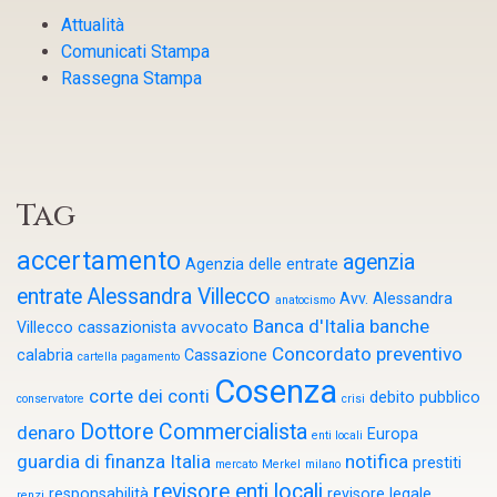
Attualità
Comunicati Stampa
Rassegna Stampa
Tag
accertamento
agenzia
Agenzia delle entrate
entrate
Alessandra Villecco
Avv. Alessandra
anatocismo
Banca d'Italia
banche
Villecco cassazionista
avvocato
Concordato preventivo
calabria
Cassazione
cartella pagamento
Cosenza
corte dei conti
debito pubblico
conservatore
crisi
Dottore Commercialista
denaro
Europa
enti locali
guardia di finanza
Italia
notifica
prestiti
mercato
Merkel
milano
revisore enti locali
responsabilità
revisore legale
renzi