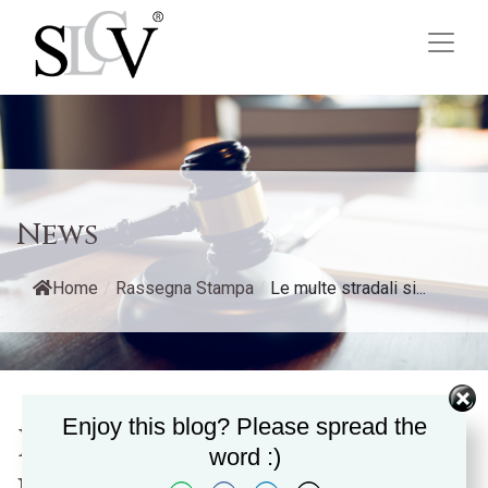
News
Home
/
Rassegna Stampa
/
Le multe stradali si...
Enjoy this blog? Please spread the
Le multe stradali si
word :)