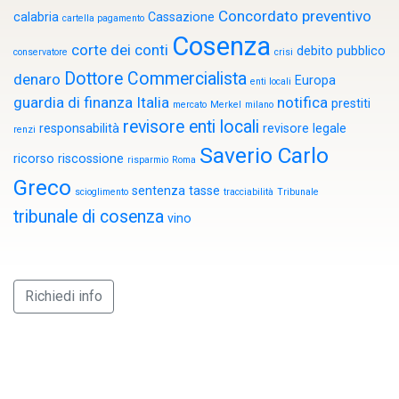
Concordato preventivo
calabria
Cassazione
cartella pagamento
Cosenza
corte dei conti
debito pubblico
conservatore
crisi
Dottore Commercialista
denaro
Europa
enti locali
guardia di finanza
Italia
notifica
prestiti
mercato
Merkel
milano
revisore enti locali
responsabilità
revisore legale
renzi
Saverio Carlo
ricorso
riscossione
risparmio
Roma
Greco
sentenza
tasse
scioglimento
tracciabilità
Tribunale
tribunale di cosenza
vino
Richiedi info