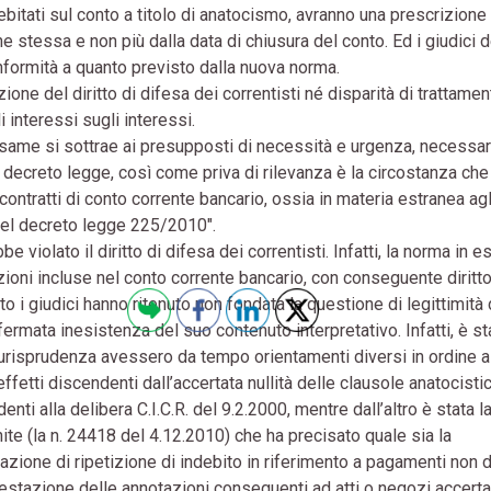
bitati sul conto a titolo di anatocismo, avranno una prescrizione
 stessa e non più dalla data di chiusura del conto. Ed i giudici d
nformità a quanto previsto dalla nuova norma.
one del diritto di difesa dei correntisti né disparità di trattamen
 interessi sugli interessi.
esame si sottrae ai presupposti di necessità e urgenza, necessar
e decreto legge, così come priva di rilevanza è la circostanza che
contratti di conto corrente bancario, ossia in materia estranea agl
e del decreto legge 225/2010".
 violato il diritto di difesa dei correntisti. Infatti, la norma in 
tazioni incluse nel conto corrente bancario, con conseguente diritt
to i giudici hanno ritenuto non fondata la questione di legittimità 
ffermata inesistenza del suo contenuto interpretativo. Infatti, è st
 giurisprudenza avessero da tempo orientamenti diversi in ordine a
ffetti discendenti dall’accertata nullità delle clausole anatocisti
nti alla delibera C.I.C.R. del 9.2.2000, mentre dall’altro è stata l
e (la n. 24418 del 4.12.2010) che ha precisato quale sia la
azione di ripetizione di indebito in riferimento a pagamenti non d
estazione delle annotazioni conseguenti ad atti o negozi accerta