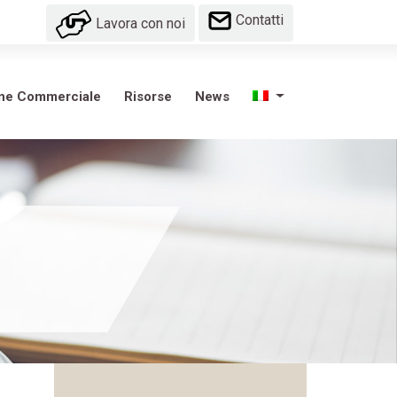
Contatti
Lavora con noi
one Commerciale
Risorse
News