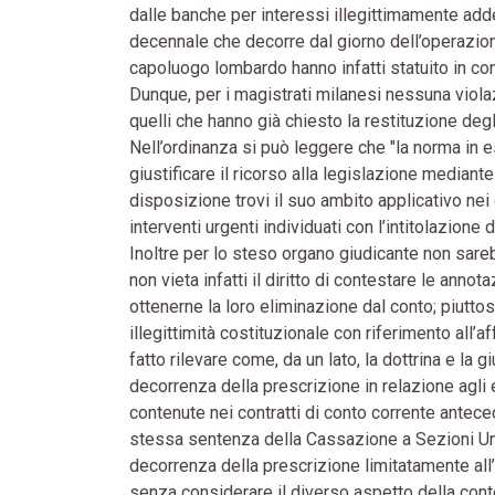
dalle banche per interessi illegittimamente adde
decennale che decorre dal giorno dell’operazione
capoluogo lombardo hanno infatti statuito in co
Dunque, per i magistrati milanesi nessuna violazi
quelli che hanno già chiesto la restituzione degli
Nell’ordinanza si può leggere che "la norma in 
giustificare il ricorso alla legislazione mediant
disposizione trovi il suo ambito applicativo nei 
interventi urgenti individuati con l’intitolazion
Inoltre per lo steso organo giudicante non sarebbe
non vieta infatti il diritto di contestare le anno
ottenerne la loro eliminazione dal conto; piuttos
illegittimità costituzionale con riferimento all’a
fatto rilevare come, da un lato, la dottrina e la
decorrenza della prescrizione in relazione agli e
contenute nei contratti di conto corrente antecede
stessa sentenza della Cassazione a Sezioni Unit
decorrenza della prescrizione limitatamente all’
senza considerare il diverso aspetto della cont