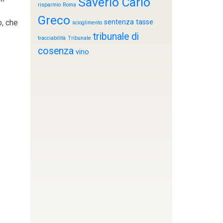
Saverio Carlo
risparmio
Roma
Greco
o, che
sentenza
tasse
scioglimento
tribunale di
tracciabilità
Tribunale
cosenza
vino