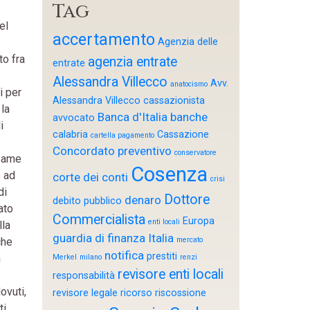
Tag
el
accertamento
Agenzia delle
to fra
agenzia entrate
entrate
Alessandra Villecco
Avv.
anatocismo
i per
Alessandra Villecco cassazionista
 la
Banca d'Italia
banche
avvocato
i
calabria
Cassazione
cartella pagamento
Concordato preventivo
conservatore
esame
Cosenza
o ad
corte dei conti
crisi
di
Dottore
denaro
debito pubblico
ato
Commercialista
Europa
enti locali
lla
guardia di finanza
Italia
che
mercato
notifica
prestiti
a
Merkel
milano
renzi
revisore enti locali
responsabilità
ovuti,
revisore legale
ricorso
riscossione
ti