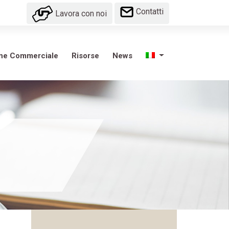
Contatti
Lavora con noi
one Commerciale
Risorse
News