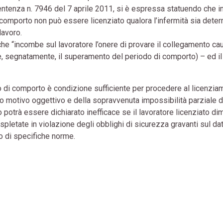
ntenza n. 7946 del 7 aprile 2011, si è espressa statuendo che i
di comporto non può essere licenziato qualora l’infermità sia dete
lavoro.
, che “incombe sul lavoratore l’onere di provare il collegamento ca
(e, segnatamente, il superamento del periodo di comporto) – ed il
do di comporto è condizione sufficiente per procedere al licenzi
o motivo oggettivo e della sopravvenuta impossibilità parziale d
to potrà essere dichiarato inefficace se il lavoratore licenziato di
spletate in violazione degli obblighi di sicurezza gravanti sul da
 o di specifiche norme.