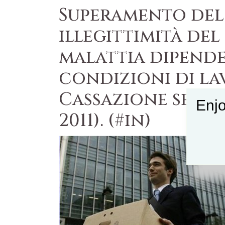
Superamento del
illegittimità del
malattia dipende
condizioni di la
Cassazione senten
Enjo
2011). (#in)