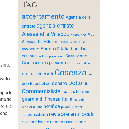
Tag
accertamento
Agenzia delle
agenzia entrate
entrate
Alessandra Villecco
Avv.
anatocismo
Alessandra Villecco cassazionista
Banca d'Italia
banche
avvocato
calabria
Cassazione
cartella pagamento
Concordato preventivo
conservatore
ivieto
Cosenza
corte dei conti
crisi
 avuto
Dottore
denaro
debito pubblico
Commercialista
Europa
omporto
enti locali
guardia di finanza
Italia
eriodo
mercato
notifica
oria si
prestiti
Merkel
milano
renzi
vono
revisore enti locali
responsabilità
revisore legale
ricorso
riscossione