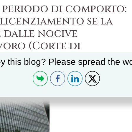
 periodo di comporto:
 licenziamento se la
 dalle nocive
voro (Corte di
za n. 7946 del 7 aprile
y this blog? Please spread the wo