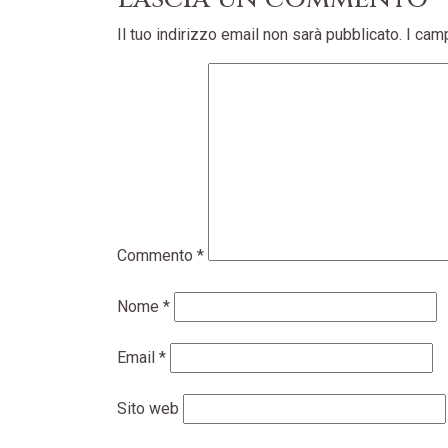
Il tuo indirizzo email non sarà pubblicato.
I cam
Commento
*
Nome
*
Email
*
Sito web