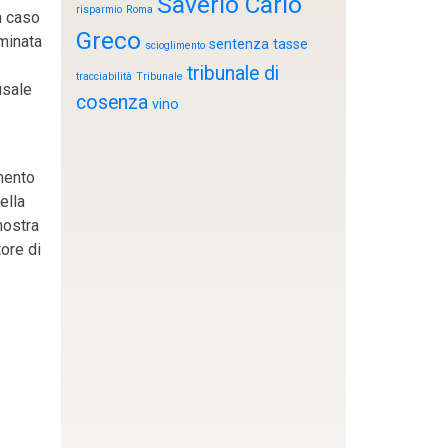
Saverio Carlo
risparmio
Roma
n caso
Greco
rminata
sentenza
tasse
scioglimento
tribunale di
tracciabilità
Tribunale
usale
cosenza
vino
amento
ella
mostra
tore di