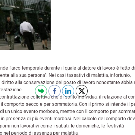
de l’arco temporale durante il quale al datore di lavoro è fatto d
ente alla sua persona”. Nei casi tassativi di malattia, infortunio,
ti diritto alla conservazione del posto di lavoro nonostante abbia
restazione.
contrattazione collettiva che di solito individua, il relazione al c
 il comporto secco e per sommatoria. Con il primo si intende il p
e di un unico evento morboso, mentre con il comporto per sommat
o in presenza di più eventi morbosi. Nel calcolo del comporto de
 giorni non lavorativi come i sabati, le domeniche, le festività
no nel periodo di assenza per malattia.