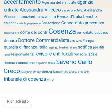
accertamento
agenzia
Agenzia delle entrate
entrate
Alessandra Villecco
Avv. Alessandra
anatocismo
Banca d'Italia
banche
Villecco cassazionista
avvocato
Concordato preventivo
calabria
Cassazione
cartella pagamento
Cosenza
corte dei conti
debito pubblico
conservatore
crisi
Dottore Commercialista
denaro
Europa
enti locali
guardia di finanza
Italia
notifica
prestiti
mercato
Merkel
milano
revisore enti locali
responsabilità
revisore legale
renzi
Saverio Carlo
ricorso
riscossione
risparmio
Roma
Greco
sentenza
tasse
scioglimento
tracciabilità
Tribunale
tribunale di cosenza
vino
Richiedi info