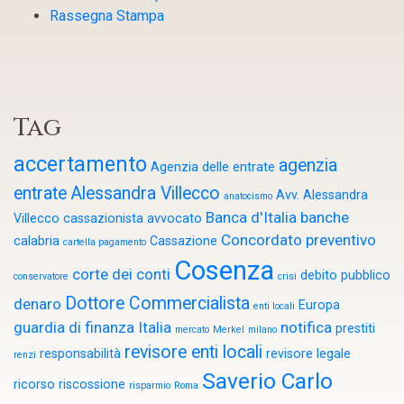
Rassegna Stampa
Tag
accertamento
agenzia
Agenzia delle entrate
entrate
Alessandra Villecco
Avv. Alessandra
anatocismo
Banca d'Italia
banche
Villecco cassazionista
avvocato
Concordato preventivo
calabria
Cassazione
cartella pagamento
Cosenza
corte dei conti
debito pubblico
conservatore
crisi
Dottore Commercialista
denaro
Europa
enti locali
guardia di finanza
Italia
notifica
prestiti
mercato
Merkel
milano
revisore enti locali
responsabilità
revisore legale
renzi
Saverio Carlo
ricorso
riscossione
risparmio
Roma