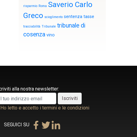
Saverio Carlo
risparmio
Roma
Greco
sentenza
tasse
scioglimento
tribunale di
tracciabilità
Tribunale
cosenza
vino
criviti alla nostra newsletter:
Ho letto e accetto i termini e le condizioni
SEGUICI SU