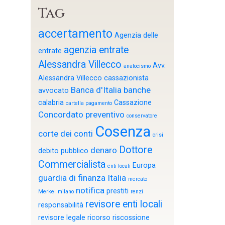
Tag
accertamento
Agenzia delle
agenzia entrate
entrate
Alessandra Villecco
Avv.
anatocismo
Alessandra Villecco cassazionista
Banca d'Italia
banche
avvocato
calabria
Cassazione
cartella pagamento
Concordato preventivo
conservatore
Cosenza
corte dei conti
crisi
Dottore
denaro
debito pubblico
Commercialista
Europa
enti locali
guardia di finanza
Italia
mercato
notifica
prestiti
Merkel
milano
renzi
revisore enti locali
responsabilità
revisore legale
ricorso
riscossione