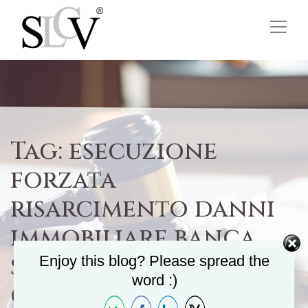
Tag:
esecuzione
forzata
risarcimento danni
immobiliare banca
scionti villecco
Enjoy this blog? Please spread the
word :)
congi