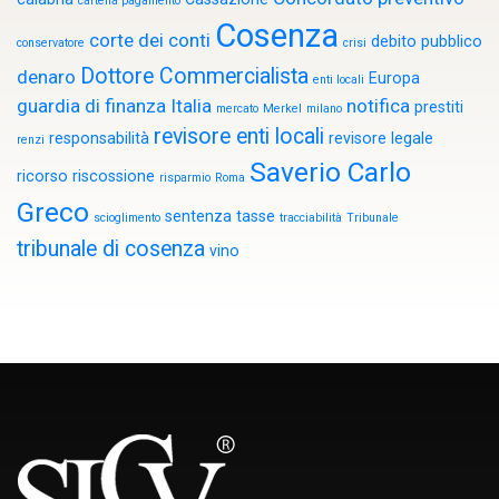
cartella pagamento
Cosenza
corte dei conti
debito pubblico
conservatore
crisi
Dottore Commercialista
denaro
Europa
enti locali
guardia di finanza
Italia
notifica
prestiti
mercato
Merkel
milano
revisore enti locali
responsabilità
revisore legale
renzi
Saverio Carlo
ricorso
riscossione
risparmio
Roma
Greco
sentenza
tasse
scioglimento
tracciabilità
Tribunale
tribunale di cosenza
vino