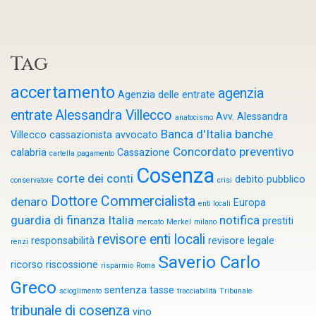
Tag
accertamento
agenzia
Agenzia delle entrate
entrate
Alessandra Villecco
Avv. Alessandra
anatocismo
Banca d'Italia
banche
Villecco cassazionista
avvocato
Concordato preventivo
calabria
Cassazione
cartella pagamento
Cosenza
corte dei conti
debito pubblico
conservatore
crisi
Dottore Commercialista
denaro
Europa
enti locali
guardia di finanza
Italia
notifica
prestiti
mercato
Merkel
milano
revisore enti locali
responsabilità
revisore legale
renzi
Saverio Carlo
ricorso
riscossione
risparmio
Roma
Greco
sentenza
tasse
scioglimento
tracciabilità
Tribunale
tribunale di cosenza
vino