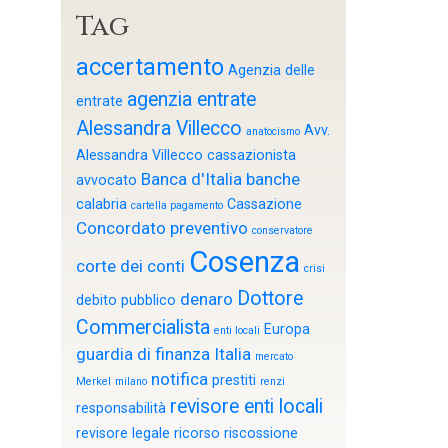
Tag
accertamento
Agenzia delle
agenzia entrate
entrate
Alessandra Villecco
Avv.
anatocismo
Alessandra Villecco cassazionista
Banca d'Italia
banche
avvocato
calabria
Cassazione
cartella pagamento
Concordato preventivo
conservatore
Cosenza
corte dei conti
crisi
Dottore
denaro
debito pubblico
Commercialista
Europa
enti locali
guardia di finanza
Italia
mercato
notifica
prestiti
Merkel
milano
renzi
revisore enti locali
responsabilità
revisore legale
ricorso
riscossione