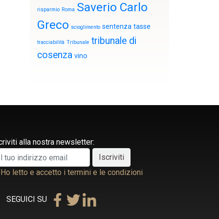
Saverio Carlo
risparmio
Roma
Greco
sentenza
tasse
scioglimento
tribunale di
tracciabilità
Tribunale
cosenza
vino
criviti alla nostra newsletter:
Ho letto e accetto i termini e le condizioni
SEGUICI SU