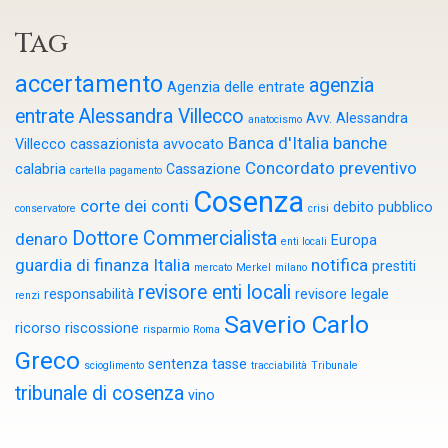
Tag
accertamento
agenzia
Agenzia delle entrate
entrate
Alessandra Villecco
Avv. Alessandra
anatocismo
Banca d'Italia
banche
Villecco cassazionista
avvocato
Concordato preventivo
calabria
Cassazione
cartella pagamento
Cosenza
corte dei conti
debito pubblico
conservatore
crisi
Dottore Commercialista
denaro
Europa
enti locali
guardia di finanza
Italia
notifica
prestiti
mercato
Merkel
milano
revisore enti locali
responsabilità
revisore legale
renzi
Saverio Carlo
ricorso
riscossione
risparmio
Roma
Greco
sentenza
tasse
scioglimento
tracciabilità
Tribunale
tribunale di cosenza
vino