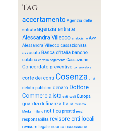
Tag
accertamento
Agenzia delle
agenzia entrate
entrate
Alessandra Villecco
Avv.
anatocismo
Alessandra Villecco cassazionista
Banca d'Italia
banche
avvocato
calabria
Cassazione
cartella pagamento
Concordato preventivo
conservatore
Cosenza
corte dei conti
crisi
Dottore
denaro
debito pubblico
Commercialista
Europa
enti locali
guardia di finanza
Italia
mercato
notifica
prestiti
Merkel
milano
renzi
revisore enti locali
responsabilità
revisore legale
ricorso
riscossione