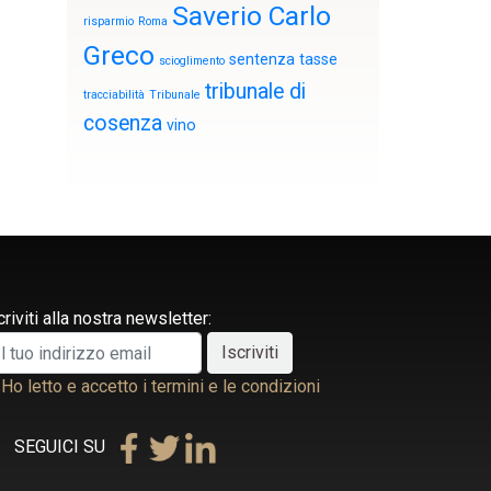
Saverio Carlo
risparmio
Roma
Greco
sentenza
tasse
scioglimento
tribunale di
tracciabilità
Tribunale
cosenza
vino
criviti alla nostra newsletter:
Ho letto e accetto i termini e le condizioni
SEGUICI SU