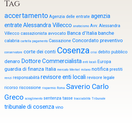
Tag
accertamento
agenzia
Agenzia delle entrate
entrate
Alessandra Villecco
Avv. Alessandra
anatocismo
Banca d'Italia
banche
Villecco cassazionista
avvocato
Concordato preventivo
calabria
Cassazione
cartella pagamento
Cosenza
corte dei conti
debito pubblico
conservatore
crisi
Dottore Commercialista
denaro
Europa
enti locali
guardia di finanza
Italia
notifica
prestiti
mercato
Merkel
milano
revisore enti locali
responsabilità
revisore legale
renzi
Saverio Carlo
ricorso
riscossione
risparmio
Roma
Greco
sentenza
tasse
scioglimento
tracciabilità
Tribunale
tribunale di cosenza
vino