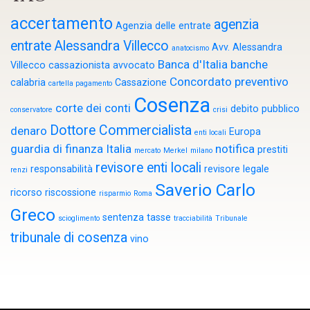
accertamento
agenzia
Agenzia delle entrate
entrate
Alessandra Villecco
Avv. Alessandra
anatocismo
Banca d'Italia
banche
Villecco cassazionista
avvocato
Concordato preventivo
calabria
Cassazione
cartella pagamento
Cosenza
corte dei conti
debito pubblico
conservatore
crisi
Dottore Commercialista
denaro
Europa
enti locali
guardia di finanza
Italia
notifica
prestiti
mercato
Merkel
milano
revisore enti locali
responsabilità
revisore legale
renzi
Saverio Carlo
ricorso
riscossione
risparmio
Roma
Greco
sentenza
tasse
scioglimento
tracciabilità
Tribunale
tribunale di cosenza
vino