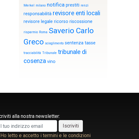
notifica
prestiti
Merkel
milano
renzi
revisore enti locali
responsabilità
revisore legale
ricorso
riscossione
Saverio Carlo
risparmio
Roma
Greco
sentenza
tasse
scioglimento
tribunale di
tracciabilità
Tribunale
cosenza
vino
criviti alla nostra newsletter:
Ho letto e accetto i termini e le condizioni