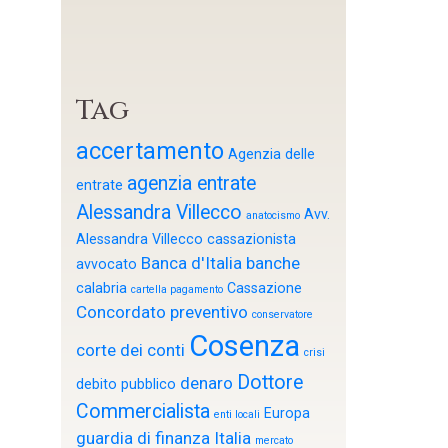
Tag
accertamento
Agenzia delle
agenzia entrate
entrate
Alessandra Villecco
Avv.
anatocismo
Alessandra Villecco cassazionista
Banca d'Italia
banche
avvocato
calabria
Cassazione
cartella pagamento
Concordato preventivo
conservatore
Cosenza
corte dei conti
crisi
Dottore
denaro
debito pubblico
Commercialista
Europa
enti locali
guardia di finanza
Italia
mercato