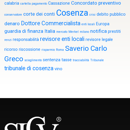
Concordato preventivo
calabria
Cassazione
cartella pagamento
Cosenza
corte dei conti
debito pubblico
conservatore
crisi
Dottore Commercialista
denaro
Europa
enti locali
guardia di finanza
Italia
notifica
prestiti
mercato
Merkel
milano
revisore enti locali
responsabilità
revisore legale
renzi
Saverio Carlo
ricorso
riscossione
risparmio
Roma
Greco
sentenza
tasse
scioglimento
tracciabilità
Tribunale
tribunale di cosenza
vino