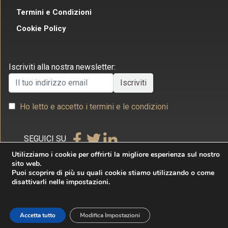
Termini e Condizioni
Cookie Policy
Iscriviti alla nostra newsletter:
Ho letto e accetto i termini e le condizioni
SEGUICI SU
Utilizziamo i cookie per offrirti la migliore esperienza sul nostro
sito web.
Puoi scoprire di più su quali cookie stiamo utilizzando o come
disattivarli nelle impostazioni.
Copyright © 2026 Studio Legale Commerciale Villecco
& Associati. Tutti i diritti riservati. Realizzato da
Accetta tutto
Modifica Impostazioni
Internet & Idee Srl