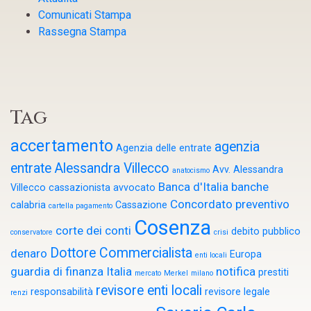
Comunicati Stampa
Rassegna Stampa
Tag
accertamento
agenzia
Agenzia delle entrate
entrate
Alessandra Villecco
Avv. Alessandra
anatocismo
Banca d'Italia
banche
Villecco cassazionista
avvocato
Concordato preventivo
calabria
Cassazione
cartella pagamento
Cosenza
corte dei conti
debito pubblico
conservatore
crisi
Dottore Commercialista
denaro
Europa
enti locali
guardia di finanza
Italia
notifica
prestiti
mercato
Merkel
milano
revisore enti locali
responsabilità
revisore legale
renzi