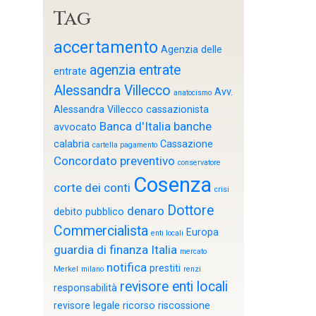
Tag
accertamento
Agenzia delle
agenzia entrate
entrate
Alessandra Villecco
Avv.
anatocismo
Alessandra Villecco cassazionista
Banca d'Italia
banche
avvocato
calabria
Cassazione
cartella pagamento
Concordato preventivo
conservatore
Cosenza
corte dei conti
crisi
Dottore
denaro
debito pubblico
Commercialista
Europa
enti locali
guardia di finanza
Italia
mercato
notifica
prestiti
Merkel
milano
renzi
revisore enti locali
responsabilità
revisore legale
ricorso
riscossione