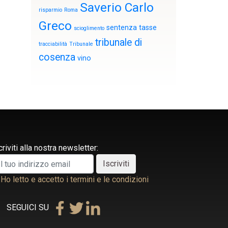
Saverio Carlo
risparmio
Roma
Greco
sentenza
tasse
scioglimento
tribunale di
tracciabilità
Tribunale
cosenza
vino
criviti alla nostra newsletter:
Ho letto e accetto i termini e le condizioni
SEGUICI SU