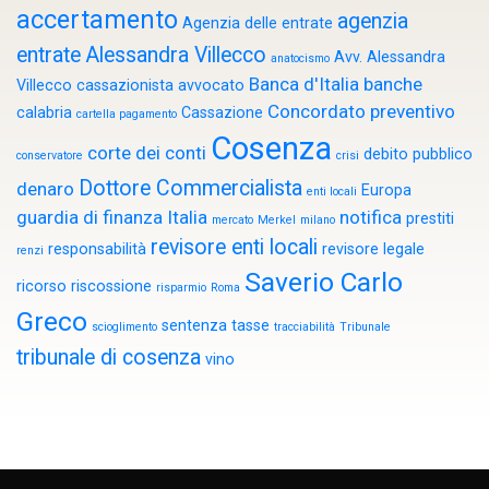
accertamento
agenzia
Agenzia delle entrate
entrate
Alessandra Villecco
Avv. Alessandra
anatocismo
Banca d'Italia
banche
Villecco cassazionista
avvocato
Concordato preventivo
calabria
Cassazione
cartella pagamento
Cosenza
corte dei conti
debito pubblico
conservatore
crisi
Dottore Commercialista
denaro
Europa
enti locali
guardia di finanza
Italia
notifica
prestiti
mercato
Merkel
milano
revisore enti locali
responsabilità
revisore legale
renzi
Saverio Carlo
ricorso
riscossione
risparmio
Roma
Greco
sentenza
tasse
scioglimento
tracciabilità
Tribunale
tribunale di cosenza
vino