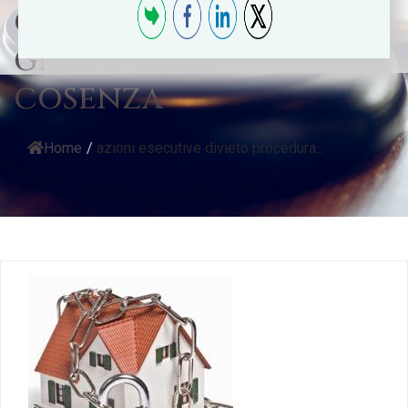
commercialista
greco milano
cosenza
Home
/
azioni esecutive divieto procedura...