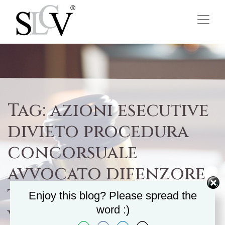
Tag:
azioni esecutive
divieto procedura
concorsuale
avvocato difenzore
tribunale cassazione
Enjoy this blog? Please spread the
word :)
villecco cosenza