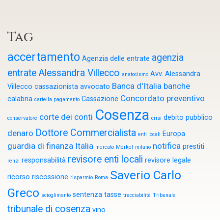
Tag
accertamento
agenzia
Agenzia delle entrate
entrate
Alessandra Villecco
Avv. Alessandra
anatocismo
Banca d'Italia
banche
Villecco cassazionista
avvocato
Concordato preventivo
calabria
Cassazione
cartella pagamento
Cosenza
corte dei conti
debito pubblico
conservatore
crisi
Dottore Commercialista
denaro
Europa
enti locali
guardia di finanza
Italia
notifica
prestiti
mercato
Merkel
milano
revisore enti locali
responsabilità
revisore legale
renzi
Saverio Carlo
ricorso
riscossione
risparmio
Roma
Greco
sentenza
tasse
scioglimento
tracciabilità
Tribunale
tribunale di cosenza
vino