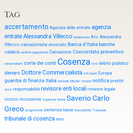
Tag
accertamento
agenzia
Agenzia delle entrate
entrate
Alessandra Villecco
Avv. Alessandra
anatocismo
Banca d'Italia
banche
Villecco cassazionista
avvocato
Concordato preventivo
calabria
Cassazione
cartella pagamento
Cosenza
corte dei conti
debito pubblico
conservatore
crisi
Dottore Commercialista
denaro
Europa
enti locali
guardia di finanza
Italia
notifica
prestiti
mercato
Merkel
milano
revisore enti locali
responsabilità
revisore legale
renzi
Saverio Carlo
ricorso
riscossione
risparmio
Roma
Greco
sentenza
tasse
scioglimento
tracciabilità
Tribunale
tribunale di cosenza
vino