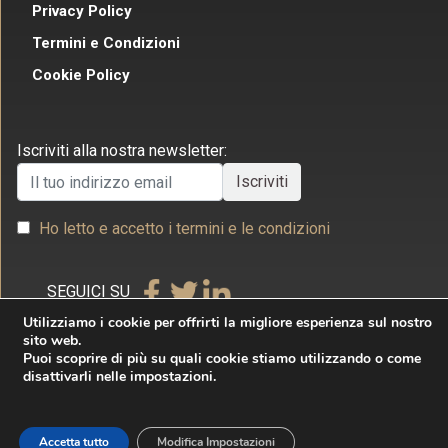
Privacy Policy
Termini e Condizioni
Cookie Policy
Iscriviti alla nostra newsletter:
Ho letto e accetto i termini e le condizioni
SEGUICI SU
Utilizziamo i cookie per offrirti la migliore esperienza sul nostro
sito web.
Puoi scoprire di più su quali cookie stiamo utilizzando o come
disattivarli nelle impostazioni.
Copyright © 2026 Studio Legale Commerciale Villecco
& Associati. Tutti i diritti riservati. Realizzato da
Accetta tutto
Modifica Impostazioni
Internet & Idee Srl