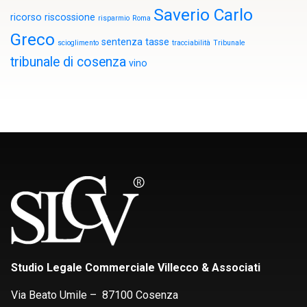
Saverio Carlo
ricorso
riscossione
risparmio
Roma
Greco
sentenza
tasse
scioglimento
tracciabilità
Tribunale
tribunale di cosenza
vino
Studio Legale Commerciale Villecco & Associati
Via Beato Umile – 87100 Cosenza