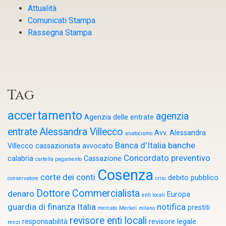
Attualità
Comunicati Stampa
Rassegna Stampa
Tag
accertamento
agenzia
Agenzia delle entrate
entrate
Alessandra Villecco
Avv. Alessandra
anatocismo
Banca d'Italia
banche
Villecco cassazionista
avvocato
Concordato preventivo
calabria
Cassazione
cartella pagamento
Cosenza
corte dei conti
debito pubblico
conservatore
crisi
Dottore Commercialista
denaro
Europa
enti locali
guardia di finanza
Italia
notifica
prestiti
mercato
Merkel
milano
revisore enti locali
responsabilità
revisore legale
renzi