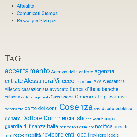
Attualità
Comunicati Stampa
Rassegna Stampa
Tag
accertamento
agenzia
Agenzia delle entrate
entrate
Alessandra Villecco
Avv. Alessandra
anatocismo
Banca d'Italia
banche
Villecco cassazionista
avvocato
Concordato preventivo
calabria
Cassazione
cartella pagamento
Cosenza
corte dei conti
debito pubblico
conservatore
crisi
Dottore Commercialista
denaro
Europa
enti locali
guardia di finanza
Italia
notifica
prestiti
mercato
Merkel
milano
revisore enti locali
responsabilità
revisore legale
renzi