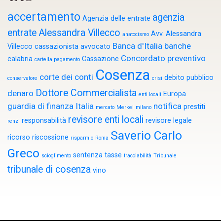
accertamento
agenzia
Agenzia delle entrate
entrate
Alessandra Villecco
Avv. Alessandra
anatocismo
Banca d'Italia
banche
Villecco cassazionista
avvocato
Concordato preventivo
calabria
Cassazione
cartella pagamento
Cosenza
corte dei conti
debito pubblico
conservatore
crisi
Dottore Commercialista
denaro
Europa
enti locali
guardia di finanza
Italia
notifica
prestiti
mercato
Merkel
milano
revisore enti locali
responsabilità
revisore legale
renzi
Saverio Carlo
ricorso
riscossione
risparmio
Roma
Greco
sentenza
tasse
scioglimento
tracciabilità
Tribunale
tribunale di cosenza
vino