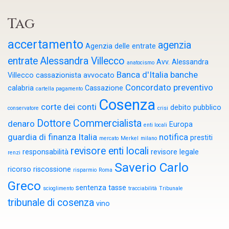
Tag
accertamento
agenzia
Agenzia delle entrate
entrate
Alessandra Villecco
Avv. Alessandra
anatocismo
Banca d'Italia
banche
Villecco cassazionista
avvocato
Concordato preventivo
calabria
Cassazione
cartella pagamento
Cosenza
corte dei conti
debito pubblico
conservatore
crisi
Dottore Commercialista
denaro
Europa
enti locali
guardia di finanza
Italia
notifica
prestiti
mercato
Merkel
milano
revisore enti locali
responsabilità
revisore legale
renzi
Saverio Carlo
ricorso
riscossione
risparmio
Roma
Greco
sentenza
tasse
scioglimento
tracciabilità
Tribunale
tribunale di cosenza
vino