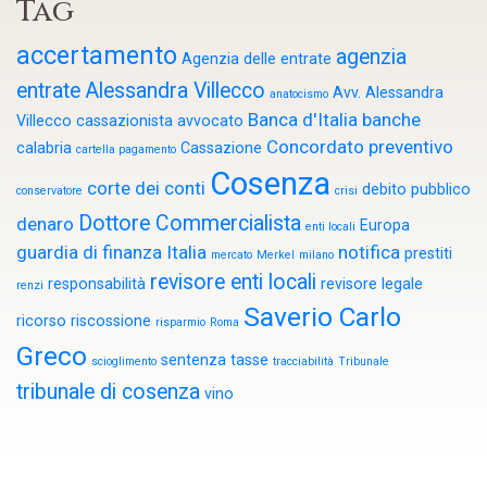
Tag
accertamento
agenzia
Agenzia delle entrate
entrate
Alessandra Villecco
Avv. Alessandra
anatocismo
Banca d'Italia
banche
Villecco cassazionista
avvocato
Concordato preventivo
calabria
Cassazione
cartella pagamento
Cosenza
corte dei conti
debito pubblico
conservatore
crisi
Dottore Commercialista
denaro
Europa
enti locali
guardia di finanza
Italia
notifica
prestiti
mercato
Merkel
milano
revisore enti locali
responsabilità
revisore legale
renzi
Saverio Carlo
ricorso
riscossione
risparmio
Roma
Greco
sentenza
tasse
scioglimento
tracciabilità
Tribunale
tribunale di cosenza
vino